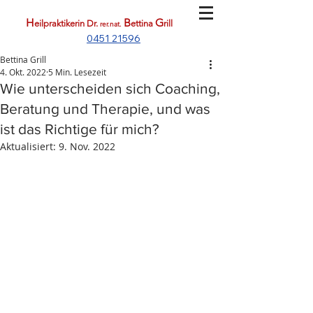
H
B
G
eilpraktikerin
Dr.
e
ttina
rill
rer.nat.
0451 21596
Bettina Grill
4. Okt. 2022
5 Min. Lesezeit
Wie unterscheiden sich Coaching,
Beratung und Therapie, und was
ist das Richtige für mich?
Aktualisiert:
9. Nov. 2022